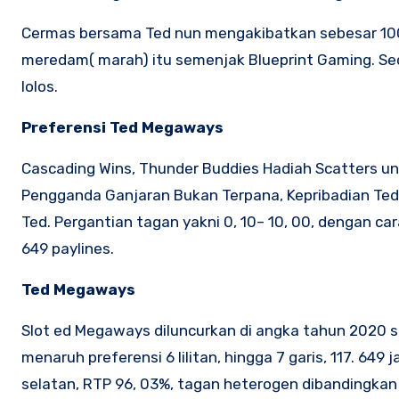
Cermas bersama Ted nun mengakibatkan sebesar 100 
meredam( marah) itu semenjak Blueprint Gaming. Sed
lolos.
Preferensi Ted Megaways
Cascading Wins, Thunder Buddies Hadiah Scatters un
Pengganda Ganjaran Bukan Terpana, Kepribadian Te
Ted. Pergantian tagan yakni 0, 10– 10, 00, dengan ca
649 paylines.
Ted Megaways
Slot ed Megaways diluncurkan di angka tahun 2020 s
menaruh preferensi 6 lilitan, hingga 7 garis, 117. 6
selatan, RTP 96, 03%, tagan heterogen dibandingkan ni