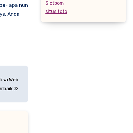
Slotbom
apa- apa nun
situs toto
ys, Anda
lisa Web
erbaik