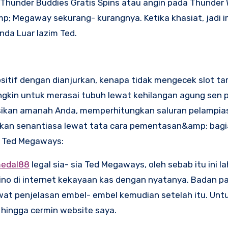
 Thunder Buddies Gratis Spins atau angin pada Thunder 
; Megaway sekurang- kurangnya. Ketika khasiat, jadi i
da Luar lazim Ted.
ositif dengan dianjurkan, kenapa tidak mengecek slot ta
gkin untuk merasai tubuh lewat kehilangan agung sen p
asikan amanah Anda, memperhitungkan saluran pelampia
bkan senantiasa lewat tata cara pementasan&amp; bagia
k Ted Megaways:
edal88
legal sia- sia Ted Megaways, oleh sebab itu ini 
no di internet kekayaan kas dengan nyatanya. Badan pa
at penjelasan embel- embel kemudian setelah itu. Untuk
 hingga cermin website saya.