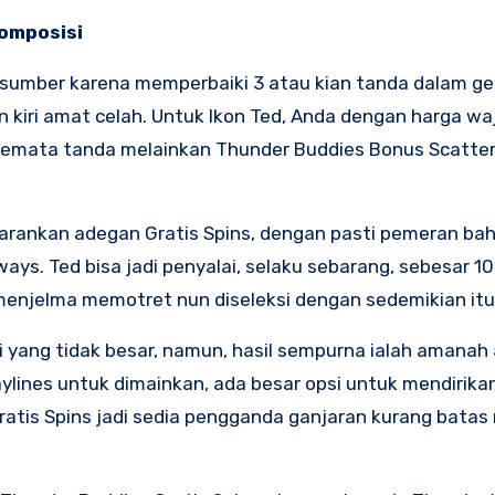
omposisi
sumber karena memperbaiki 3 atau kian tanda dalam g
n kiri amat celah. Untuk Ikon Ted, Anda dengan harga wa
semata tanda melainkan Thunder Buddies Bonus Scatter
arankan adegan Gratis Spins, dengan pasti pemeran ba
ys. Ted bisa jadi penyalai, selaku sebarang, sebesar 1
r menjelma memotret nun diseleksi dengan sedemikian itu
ang tidak besar, namun, hasil sempurna ialah amanah 
lines untuk dimainkan, ada besar opsi untuk mendirika
tis Spins jadi sedia pengganda ganjaran kurang batas