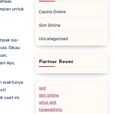
Wheel,
mpian untuk
Casino Online
Slot Online
Uncategorized
mpak sia-
ula. Dikau
san,
Partner Resmi
n! Ayo,
lah waktunya
slot
sti
slot online
 saat ini,
situs slot
rajawalitoto