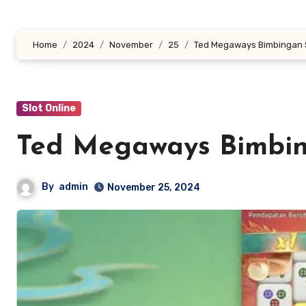
Home
2024
November
25
Ted Megaways Bimbingan S
Slot Online
Ted Megaways Bimbin
By
admin
November 25, 2024