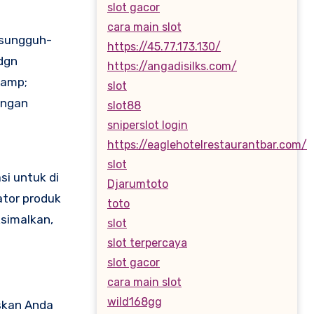
slot gacor
cara main slot
 sungguh-
https://45.77.173.130/
dgn
https://angadisilks.com/
&amp;
slot
engan
slot88
sniperslot login
https://eaglehotelrestaurantbar.com/
slot
i untuk di
Djarumtoto
ator produk
toto
simalkan,
slot
slot terpercaya
slot gacor
cara main slot
wild168gg
skan Anda