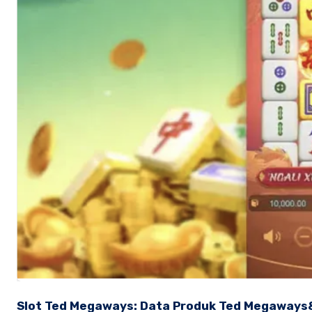
Slot Ted Megaways: Data Produk Ted Megaway