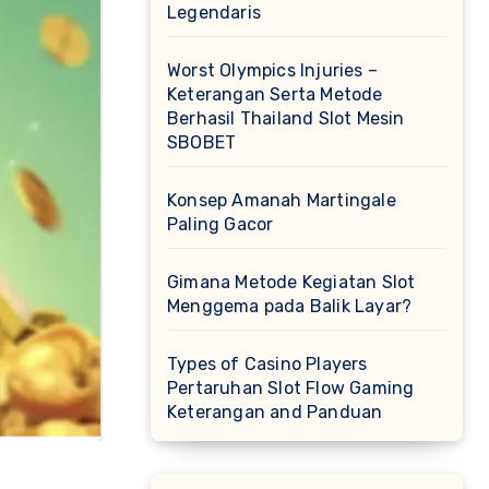
Legendaris
Worst Olympics Injuries –
Keterangan Serta Metode
Berhasil Thailand Slot Mesin
SBOBET
Konsep Amanah Martingale
Paling Gacor
Gimana Metode Kegiatan Slot
Menggema pada Balik Layar?
Types of Casino Players
Pertaruhan Slot Flow Gaming
Keterangan and Panduan