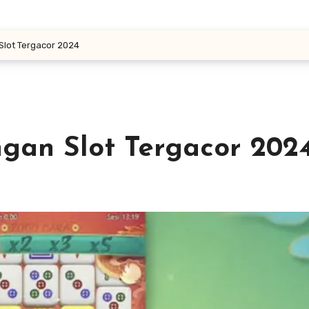
lot Tergacor 2024
gan Slot Tergacor 202